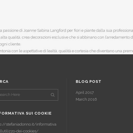
 passione di Joanne Sabina Langford per fiori e piante dalla sua professional
di alta qualità, crea decorazioni esclusive che si abbinano con l’arredamento 
ogni cliente.
ntonia con le aspettative di lealtà, qualità e cortesia che diventano una prem
RCA
BLOG POST
April 2017
March 2016
FORMATIVA SUI COOKIE
p://stefaniadonno.it/informativa
llutilizzo-dei-cookies/