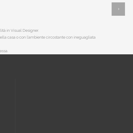
ità in Visual Designer.
della casa o con l’ambiente circostante con ineguagliata
essa.