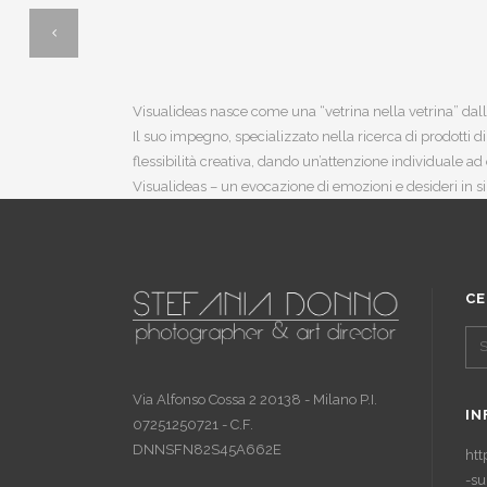
Visualideas nasce come una “vetrina nella vetrina” dalla
Il suo impegno, specializzato nella ricerca di prodotti 
flessibilità creativa, dando un’attenzione individuale ad 
Visualideas – un evocazione di emozioni e desideri in si
CE
Via Alfonso Cossa 2 20138 - Milano P.I.
IN
07251250721 - C.F.
DNNSFN82S45A662E
htt
-su