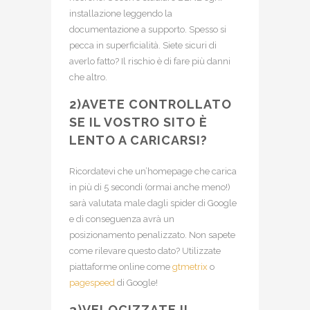
installazione leggendo la
documentazione a supporto. Spesso si
pecca in superficialità. Siete sicuri di
averlo fatto? Il rischio è di fare più danni
che altro.
2)AVETE CONTROLLATO
SE IL VOSTRO SITO È
LENTO A CARICARSI?
Ricordatevi che un’homepage che carica
in più di 5 secondi (ormai anche meno!)
sarà valutata male dagli spider di Google
e di conseguenza avrà un
posizionamento penalizzato. Non sapete
come rilevare questo dato? Utilizzate
piattaforme online come
gtmetrix
o
pagespeed
di Google!
3)VELOCIZZATE IL