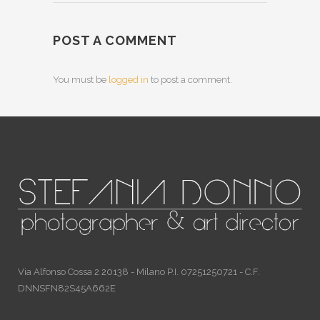
POST A COMMENT
You must be
logged in
to post a comment.
Via Alfonso Cossa 2 20138 - Milano P.I. 07251250721 - C.F.
DNNSFN82S45A662E