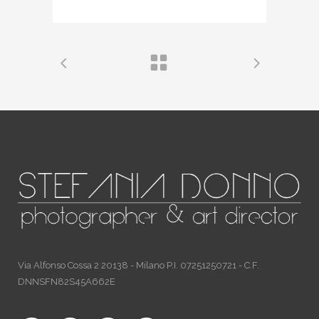
Via Alfonso Cossa 2 20138 - Milano P.I. 07251250721 - C.F.
DNNSFN82S45A662E